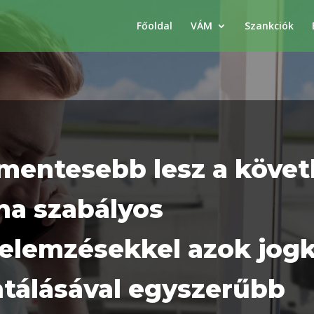
Főoldal
VÁM
Szankciók
entesebb lesz a köve
ha szabályos
elemzésekkel azok jog
álásával egyszerűbb