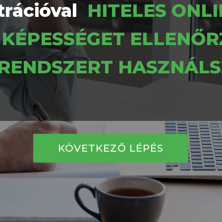
rációval
HITELES ONLI
I KÉPESSÉGET ELLENŐR
RENDSZERT HASZNÁLS
KÖVETKEZŐ LÉPÉS