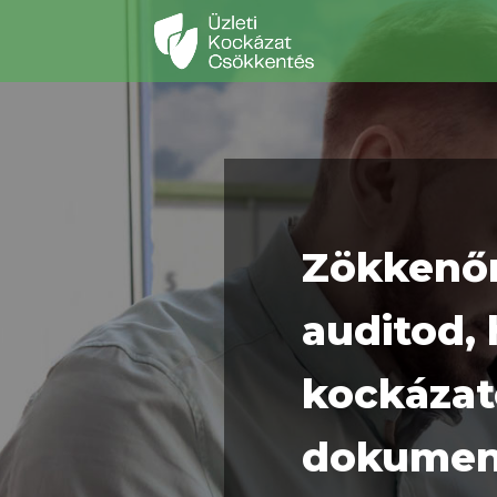
Zökkenőm
auditod, 
kockázat
dokument