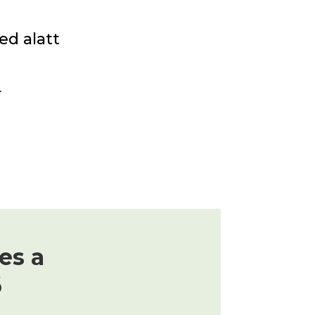
ed alatt
r
es a
ő