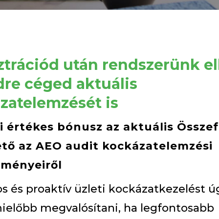
ztrációd után rendszerünk el
dre céged aktuális
zatelemzését is
 értékes bónusz az aktuális Össze
ető az AEO audit kockázatelemzési
lményeiről
s és proaktív üzleti kockázatkezelést ú
ielőbb megvalósítani, ha legfontosabb