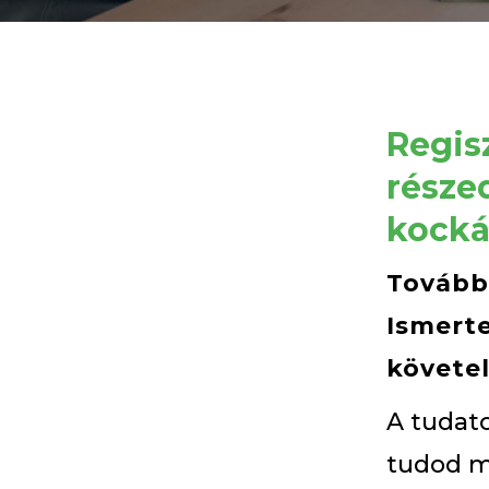
Regis
része
kocká
További
Ismert
követe
A tudato
tudod m