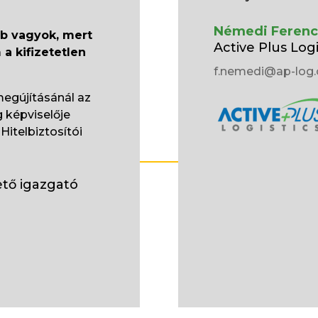
Némedi Ferenc
b vagyok, mert
Active Plus Logi
a kifizetetlen
f.nemedi@ap-log
egújításánál az
 képviselője
Hitelbiztosítói
tő igazgató