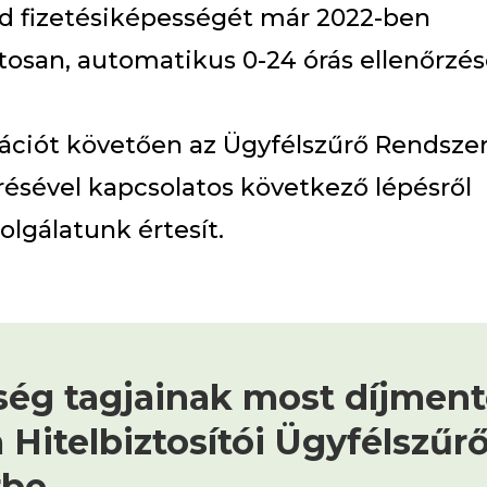
id fizetésiképességét már 2022-ben
osan, automatikus 0-24 órás ellenőrzés
rációt követően az Ügyfélszűrő Rendsze
résével kapcsolatos következő lépésről
olgálatunk értesít.
ség tagjainak most díjment
 Hitelbiztosítói Ügyfélszűr
rbe