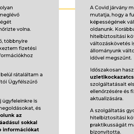
olyan
A Covid járvány mi
 meglévő
mutatja, hogy a f
ségét
képességének vál
őrizte volna.
oldanunk. Korább
hitelbiztosítási k
, többnyire
változáskövetés i
keztem fizetési
állományunk vált
nformációkhoz
idővel megszűnt.
Időszakosan hasz
elül rátaláltam a
uzletikockazatc
ítói Ügyfélszűrő
szolgáltatásait e
ellenőrzésére és f
aktualizására.
j ügyfeleinkre is
 megoldásokat, és
A szolgáltatás gy
rolunk az
hitelbiztosítási k
ráadásul sokkal
praktikusságát má
b információkat
bizonyította.