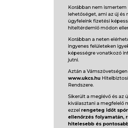
Korábban nem ismertem 
lehetőséget, ami az új és
ügyfeleink fizetési képes
hiteltérdemlő módon ellen
Korábban a neten elérhető
ingyenes felületeken igye
képességre vonatkozó i
jutni.
Aztán a Vámszövetségen b
www.ukcs.hu
Hitelbiztos
Rendszere.
Sikerült a meglévő és az ú
kiválasztani a megfelelő
ezzel
rengeteg időt spó
ellenőrzés folyamatán, 
hitelesebb és pontosab