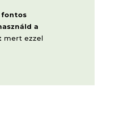
 fontos
használd a
rt
mert ezzel