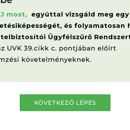
J most,
egyúttal vizsgáld meg egy
zetésiképességét,
és folyamatosan 
itelbiztosítói Ügyfélszűrő Rendsze
az UVK 39.cikk c. pontjában előírt
mzési követelményeknek.
KÖVETKEZŐ LÉPÉS