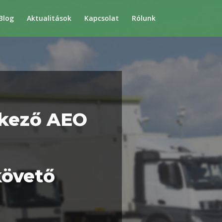
Blog
Aktualitások
Kapcsolat
Rólunk
tkező AEO
követő