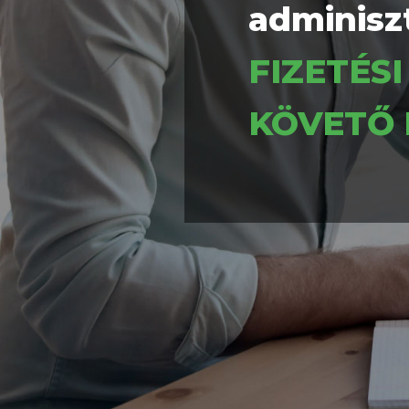
adminiszt
FIZETÉS
KÖVETŐ 