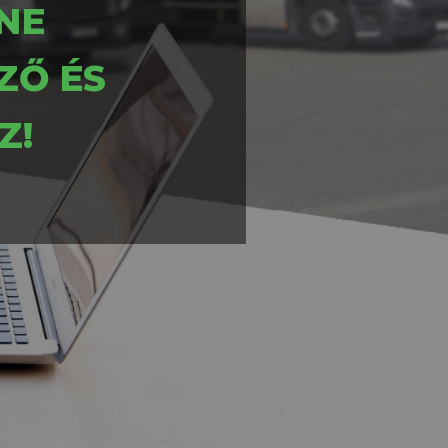
NE
ZŐ ÉS
Z!