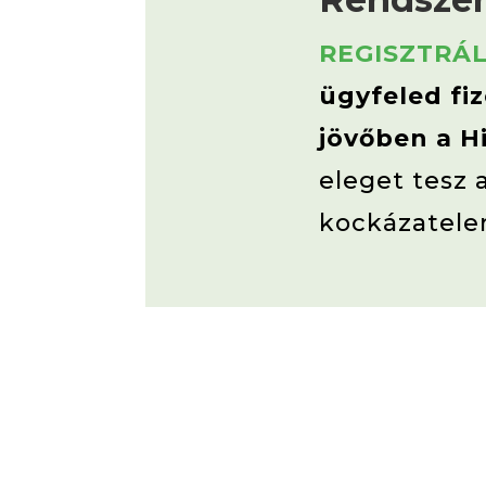
REGISZTRÁL
ügyfeled fi
jövőben a H
eleget tesz 
kockázatele