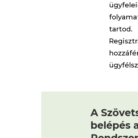
ügyfele
folyamat
tartod.
Regiszt
hozzáfé
ügyfélsz
A Szövet
belépés a
Rendsze