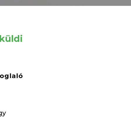
küldi
foglaló
gy