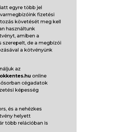
att egyre több jel
uvarmegbízóink fizetési
tozás követését meg kell
an használtunk
ötvényt, amiben a
s szerepelt, de a megbízói
ozásával a kötvényünk
náljuk az
sokkentes.hu
online
lsősorban cégadatok
izetési képesség
ors, és a nehézkes
ötvény helyett
r több relációban is