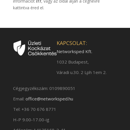
információt
ITT
, vagy az oldal alján a cégnévre
kattintva éred el.
KAPCSOLAT:
Networksped Kft.
1032 Budapest,
Váradi u.30. 2 Lph 1em 2.
Cégjegyzékszám: 0109890051
Email:
office@networksped.hu
Tel: +36 70 676 8771
H-P 9.00-17.00-ig
Adószám: 14125168-2-41