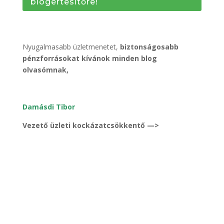
blogértesítőre!
Nyugalmasabb üzletmenetet,
biztonságosabb
pénzforrásokat kívánok minden blog
olvasómnak,
Damásdi Tibor
Vezető üzleti kockázatcsökkentő —>
Lásd
részletesebben
http://uzletikockazatcsokkentes.hu/