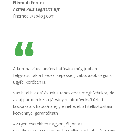
Némedi Ferenc
Active Plus Logistics Kft
f.nemedi@ap-log.com
A korona vírus járvány hatására még jobban
felgyorsultak a fizetési képességi változások cégünk
ügyfél körében is.
Van hitel biztosításunk a rendszeres megbízóinkra, de
az új partnereket a járvány miatt növekvő üzleti
kockázatok hatására egyre nehezebb hitelbiztosítási
kötvénnyel garantáltatni.
Az ilyen esetekben nagyon jól jön az
uzletikockazatcsokkentes.hu online szolgáltatása, mert