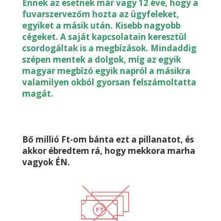
Ennek az esetnek már vagy 12 éve, hogy a
fuvarszervezőm hozta az ügyfeleket,
egyiket a másik után. Kisebb nagyobb
cégeket. A saját kapcsolatain keresztül
csordogáltak is a megbízások. Mindaddig
szépen mentek a dolgok, míg az egyik
magyar megbízó egyik napról a másikra
valamilyen okból gyorsan felszámoltatta
magát.
Bő millió Ft-om bánta ezt a pillanatot, és
akkor ébredtem rá, hogy mekkora marha
vagyok ÉN.