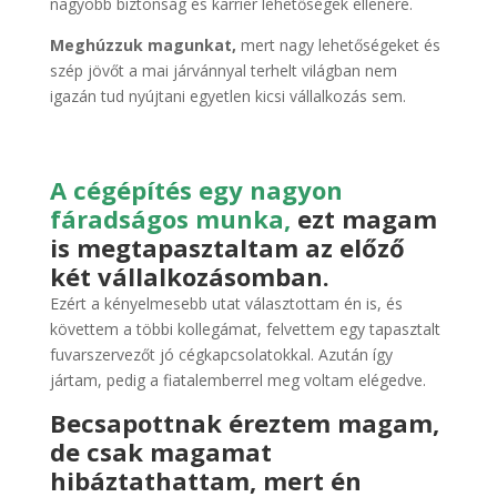
nagyobb biztonság és karrier lehetőségek ellenére.
Meghúzzuk magunkat,
mert nagy lehetőségeket és
szép jövőt a mai járvánnyal terhelt világban nem
igazán tud nyújtani egyetlen kicsi vállalkozás sem.
A cégépítés egy nagyon
fáradságos munka,
ezt magam
is megtapasztaltam az előző
két vállalkozásomban.
Ezért a kényelmesebb utat választottam én is, és
követtem a többi kollegámat, felvettem egy tapasztalt
fuvarszervezőt jó cégkapcsolatokkal. Azután így
jártam, pedig a fiatalemberrel meg voltam elégedve.
Becsapottnak éreztem magam,
de csak magamat
hibáztathattam, mert én