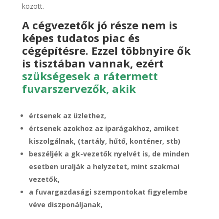
között.
A cégvezetők jó része nem is
képes tudatos piac és
cégépítésre.
Ezzel többnyire ők
is tisztában vannak, ezért
szükségesek a rátermett
fuvarszervezők, akik
értsenek az üzlethez,
értsenek azokhoz az iparágakhoz, amiket
kiszolgálnak, (tartály, hűtő, konténer, stb)
beszéljék a gk-vezetők nyelvét is, de minden
esetben uralják a helyzetet, mint szakmai
vezetők,
a fuvargazdasági szempontokat figyelembe
véve diszponáljanak,