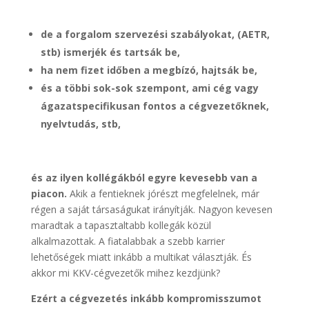
de a forgalom szervezési szabályokat, (AETR,
stb) ismerjék és tartsák be,
ha nem fizet időben a megbízó, hajtsák be,
és a többi sok-sok szempont, ami cég vagy
ágazatspecifikusan fontos a cégvezetőknek,
nyelvtudás, stb,
és az ilyen kollégákból egyre kevesebb van a
piacon.
Akik a fentieknek jórészt megfelelnek, már
régen a saját társaságukat irányítják. Nagyon kevesen
maradtak a tapasztaltabb kollegák közül
alkalmazottak. A fiatalabbak a szebb karrier
lehetőségek miatt inkább a multikat választják. És
akkor mi KKV-cégvezetők mihez kezdjünk?
Ezért a cégvezetés inkább kompromisszumot