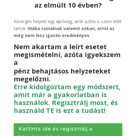
az elmúlt 10 évben?
Kesergés helyett egy apróság, amit azóta is szem előtt
tartok.
Hiába csinálnak valamit sokan, attól az
még nem lesz igazán eredményes.
Nem akartam a leírt esetet
megismételni, azóta igyekszem
a
pénz behajtásos helyzeteket
megelőzni.
Erre
kidolgoztam egy módszert,
amit már a gyakorlatban is
használok. Regisztrálj most, és
használd TE is ezt a tudást!
Kattints ide és regisztrálj a