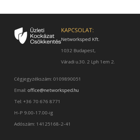
KAPCSOLAT:
Networksped Kft.
1032 Budapest,
Váradi u.30. 2 Lph 1em 2.
Cégjegyzékszám: 0109890051
Email:
office@networksped.hu
Tel: +36 70 676 8771
H-P 9.00-17.00-ig
Adószám: 14125168-2-41