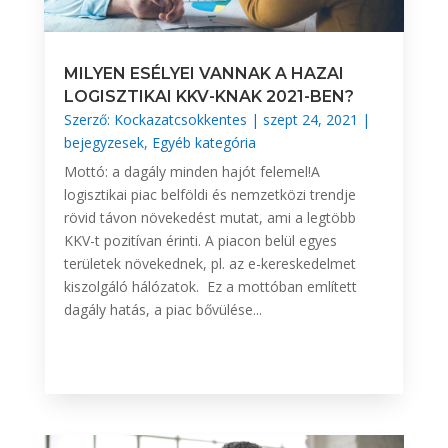
MILYEN ESÉLYEI VANNAK A HAZAI
LOGISZTIKAI KKV-KNAK 2021-BEN?
Szerző:
Kockazatcsokkentes
|
szept 24, 2021
|
bejegyzesek
,
Egyéb kategória
Mottó: a dagály minden hajót felemel!A
logisztikai piac belföldi és nemzetközi trendje
rövid távon növekedést mutat, ami a legtöbb
KKV-t pozitívan érinti. A piacon belül egyes
területek növekednek, pl. az e-kereskedelmet
kiszolgáló hálózatok. Ez a mottóban említett
dagály hatás, a piac bővülése...
BŐVEBBEN