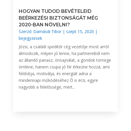
HOGYAN TUDOD BEVÉTELEID
BEÉRKEZÉSI BIZTONSÁGÁT MÉG
2020-BAN NÖVELNI?
Szerző:
Damásdi Tibor
|
szept 15, 2020
|
bejegyzesek
Józsi, a családi speditőr cég vezetője most arról
álmodozik, milyen jó lenne, ha partnereiből nem
az állandó panasz, önsajnálat, a gondok tömege
ömlene, hanem csupa jó hír érkezne hozzá, ami
feldobja, motiválja, és energiát adna a
mindennapi működéséhez Ő is érzi, egyre
nagyobb a felelőssége, mert...
BŐVEBBEN