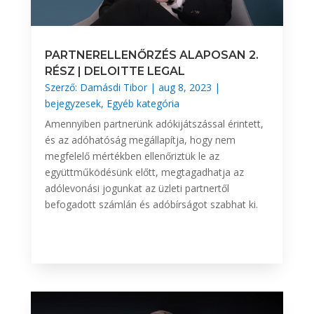
PARTNERELLENŐRZÉS ALAPOSAN 2.
RÉSZ | DELOITTE LEGAL
Szerző:
Damásdi Tibor
|
aug 8, 2023
|
bejegyzesek
,
Egyéb kategória
Amennyiben partnerünk adókijátszással érintett,
és az adóhatóság megállapítja, hogy nem
megfelelő mértékben ellenőriztük le az
együttműködésünk előtt, megtagadhatja az
adólevonási jogunkat az üzleti partnertől
befogadott számlán és adóbírságot szabhat ki.
BŐVEBBEN