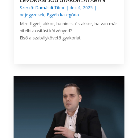
LEVONÁSI JOG GYAKORLATÁBAN
Szerző:
Damásdi Tibor
|
dec 4, 2025
|
bejegyzesek
,
Egyéb kategória
Mire figyelj akkor, ha nincs, és akkor, ha van már
hitelbiztosítási kötvényed?
Első a szabálykövető gyakorlat.
BŐVEBBEN