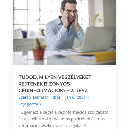
TUDOD, MILYEN VESZÉLYEKET
REJTENEK BIZONYOS
CÉGINFORMÁCIÓK? – 2. RÉSZ
Szerző:
Damásdi Tibor
|
jan 6, 2021
|
bejegyzesek
Ugyanazt a céget a céginformációs szolgáltató
és a hitelbiztosító más-más pozícióból és más
információs eszköztárral vizsgálja. A